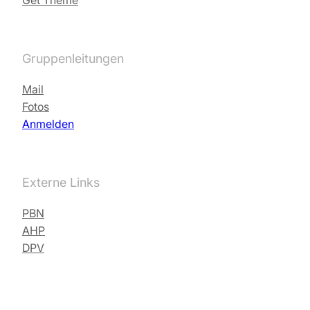
Get Theme
Gruppenleitungen
Mail
Fotos
Anmelden
Externe Links
PBN
AHP
DPV