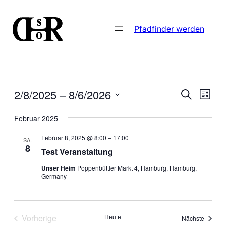
Pfadfinder werden
Veranstaltungen
Verans
Vera
2/8/2025
 – 
8/6/2026
Suche
Liste
Ansi
Such-
Datum
Navi
Februar 2025
wählen.
und
Februar 8, 2025 @ 8:00
–
17:00
SA.
Ansicht
8
Test Veranstaltung
Unser Heim
Poppenbüttler Markt 4, Hamburg, Hamburg,
Germany
Vorherige
Heute
Veranst
Nächste